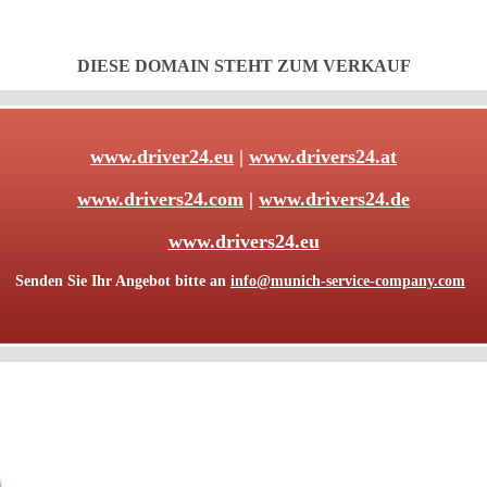
DIESE DOMAIN STEHT ZUM VERKAUF
www.driver24.eu
|
www.drivers24.at
www.drivers24.com
|
www.drivers24.de
www.drivers24.eu
Senden Sie Ihr Angebot bitte an
info@munich-service-company.com